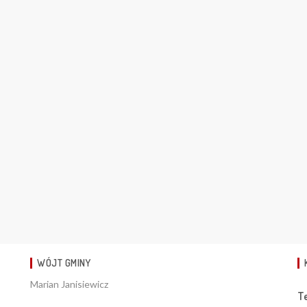
WÓJT GMINY
Marian Janisiewicz
T