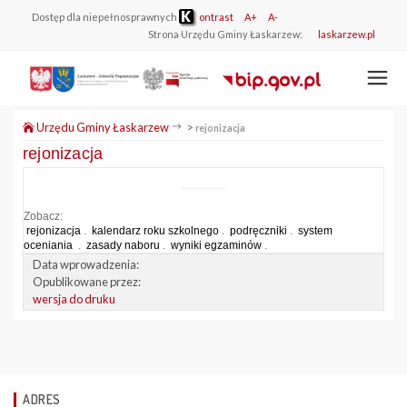
Dostęp dla niepełnosprawnych
ontrast
A+
A-
Strona Urzędu Gminy Łaskarzew:
laskarzew.pl
Urzędu Gminy Łaskarzew
>
rejonizacja
rejonizacja
Zobacz:
rejonizacja
.
kalendarz roku szkolnego
.
podręczniki
.
system
oceniania
.
zasady naboru
.
wyniki egzaminów
.
Data wprowadzenia:
Opublikowane przez:
wersja do druku
ADRES