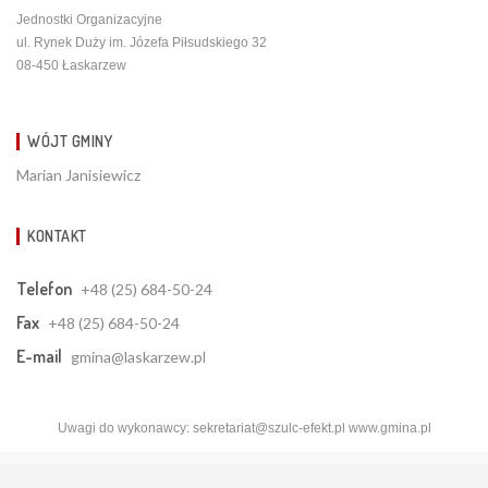
Jednostki Organizacyjne
ul. Rynek Duży im. Józefa Piłsudskiego 32
08-450 Łaskarzew
WÓJT GMINY
Marian Janisiewicz
KONTAKT
Telefon
+48 (25) 684-50-24
Fax
+48 (25) 684-50-24
E-mail
gmina@laskarzew.pl
Uwagi do wykonawcy:
sekretariat@szulc-efekt.pl
www.gmina.pl