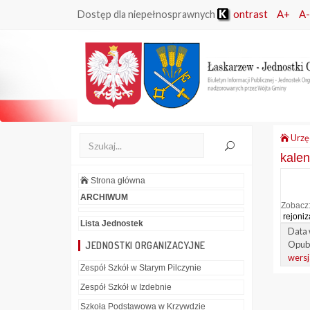
ontrast
A+
A-
Dostęp dla niepełnosprawnych
Urzę
kale
Strona główna
ARCHIWUM
Zobacz
rejoniz
Lista Jednostek
Data 
Opubl
JEDNOSTKI ORGANIZACYJNE
wersj
Zespół Szkół w Starym Pilczynie
Zespół Szkół w Izdebnie
Szkoła Podstawowa w Krzywdzie