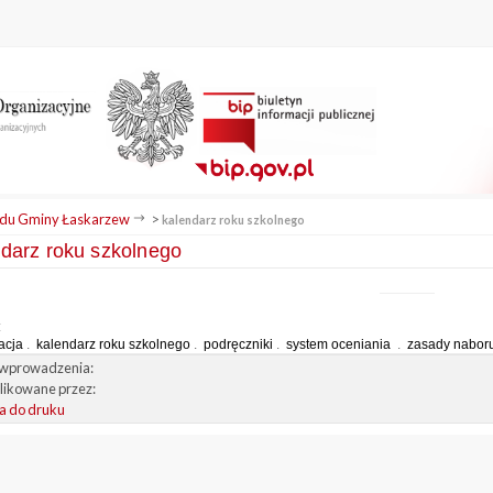
du Gminy Łaskarzew
>
kalendarz roku szkolnego
ndarz roku szkolnego
:
acja
.
kalendarz roku szkolnego
.
podręczniki
.
system oceniania
.
zasady nabor
wprowadzenia:
ikowane przez:
a do druku